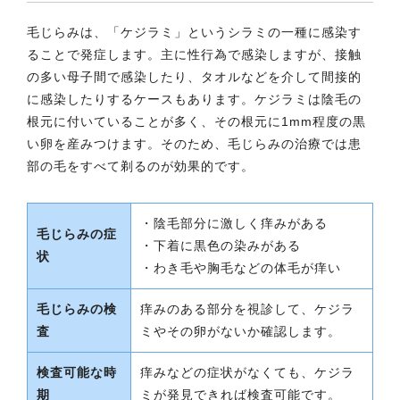
毛じらみは、「ケジラミ」というシラミの一種に感染す
ることで発症します。主に性行為で感染しますが、接触
の多い母子間で感染したり、タオルなどを介して間接的
に感染したりするケースもあります。ケジラミは陰毛の
根元に付いていることが多く、その根元に1mm程度の黒
い卵を産みつけます。そのため、毛じらみの治療では患
部の毛をすべて剃るのが効果的です。
・陰毛部分に激しく痒みがある
毛じらみの症
・下着に黒色の染みがある
状
・わき毛や胸毛などの体毛が痒い
毛じらみの検
痒みのある部分を視診して、ケジラ
査
ミやその卵がないか確認します。
検査可能な時
痒みなどの症状がなくても、ケジラ
期
ミが発見できれば検査可能です。