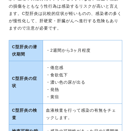
の損傷をともなう性行為は感染するリスクが高いと言え
ます。C型肝炎は比較的症状が軽いものの、感染者の多く
が慢性化して、肝硬変・肝臓がんへ進行する危険もあり
ますので注意が必要です。
C型肝炎の潜
・2週間から3ヶ月程度
伏期間
・倦怠感
・食欲低下
C型肝炎の症
・濃い色の尿が出る
状
・発熱
・黄疸
C型肝炎の検
血液検査を行って感染の有無をチェ
査
ックします。