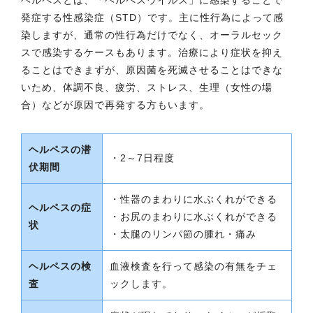
ヘルペスとは、「ヘルペスウイルス」に感染することで
発症する性感染症（STD）です。主に性行為によって感
染しますが、通常の性行為だけでなく、オーラルセック
スで感染するケースもあります。治療により症状を抑え
ることはできまずが、原因菌を死滅させることはできな
いため、体調不良、疲労、ストレス、生理（女性の場
合）などが原因で再発する方もいます。
ヘルペスの潜
・2～7日程度
伏期間
・性器のまわりに水ぶくれができる
ヘルペスの症
・お尻のまわりに水ぶくれができる
状
・太腿のリンパ節の腫れ・痛み
ヘルペスの検
血液検査を行って感染の有無をチェ
査
ックします。