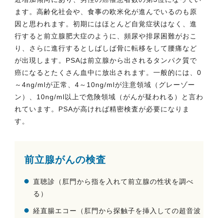
ます。高齢化社会や、食事の欧米化が進んでいるのも原
因と思われます。初期にはほとんど自覚症状はなく、進
行すると前立腺肥大症のように、頻尿や排尿困難がおこ
り、さらに進行するとしばしば骨に転移をして腰痛など
が出現します。PSAは前立腺から出されるタンパク質で
癌になるとたくさん血中に放出されます。一般的には、0
～4ng/mlが正常、4～10ng/mlが注意領域（グレーゾー
ン）、10ng/ml以上で危険領域（がんが疑われる）と言わ
れています。PSAが高ければ精密検査が必要になりま
す。
前立腺がんの検査
直聴診（肛門から指を入れて前立腺の性状を調べ
る）
経直腸エコー（肛門から探触子を挿入しての超音波