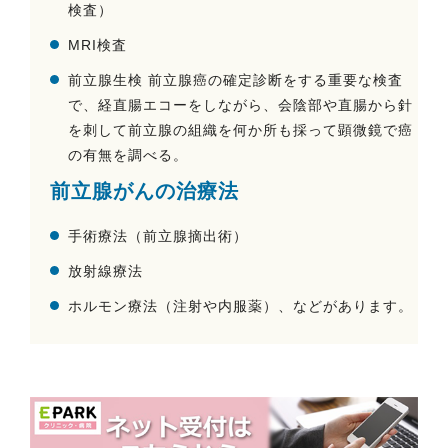
検査）
MRI検査
前立腺生検 前立腺癌の確定診断をする重要な検査
で、経直腸エコーをしながら、会陰部や直腸から針
を刺して前立腺の組織を何か所も採って顕微鏡で癌
の有無を調べる。
前立腺がんの治療法
手術療法（前立腺摘出術）
放射線療法
ホルモン療法（注射や内服薬）、などがあります。